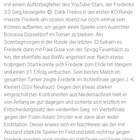
mit einem Aufschlagfehler des YouTube-Stars, der Frederiks
3:0 Sieg besiegelte 😊. Dank Freilos in der ersten KO-Runde
musste Frederik am späten Abend nur noch einmal sein
Können aufbieten, um gegen einen Spieler vom Ausrichter
Borussia Düsseldorf im Turnier zu bleiben. Am
Sonntagmorgen in der Runde der letzten 32 bekam es
Frederik dann mit Paul Guse von der Spvgg Feuerbach zu
tun, der ebenfalls aus BaWü angereist war. Nach etwas
holprigem Start konnte sich Frederik zum Ende hin steigern
und einen 3:1 Erfolg verbuchen. Sein bestes Match im
gesamten Turnier zeigte Frederik im Achtelfinale gegen J.-K.
Kleinert (SSV Neuhaus). Gegen den etwas stärker
eingeschätzten Kontrahenten aus Niedersachsen hielt er
von Anfang an gut dagegen und sicherte sich letztlich im
Entscheidungssatz den verdienten Sieg. Im Viertelfinale
gegen den Polen Adam Smoter war dann aber leider
Endstation. Dieser erwies sich im Nachhinein als der mit
Abstand stärkste Spieler im Feld und blieb nicht nur gegen
Frederik sondern auch später im Halbfinale und Finale ohne