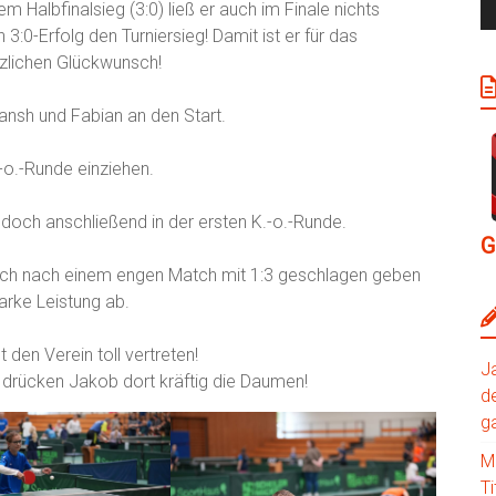
Halbfinalsieg (3:0) ließ er auch im Finale nichts
3:0-Erfolg den Turniersieg! Damit ist er für das
erzlichen Glückwunsch!
yansh und Fabian an den Start.
.-o.-Runde einziehen.
edoch anschließend in der ersten K.-o.-Runde.
G
 sich nach einem engen Match mit 1:3 geschlagen geben
arke Leistung ab.
 den Verein toll vertreten!
J
 drücken Jakob dort kräftig die Daumen!
de
g
M
Ti