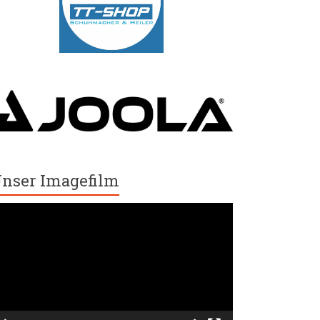
nser Imagefilm
ideo-
ayer