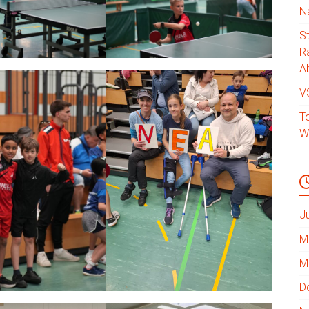
N
S
R
Ab
V
T
W
J
M
M
D