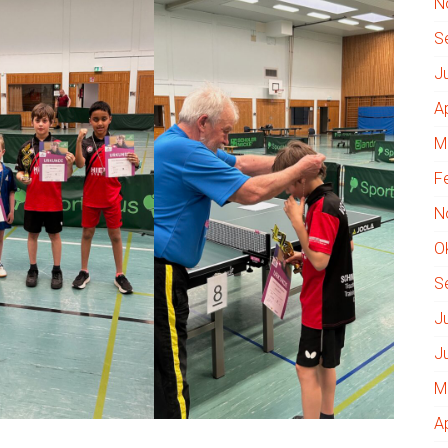
N
S
J
A
M
F
N
O
S
J
J
M
A