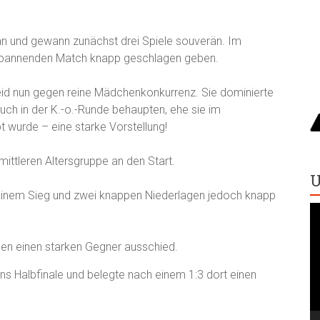
 an und gewann zunächst drei Spiele souverän. Im
m spannenden Match knapp geschlagen geben.
id nun gegen reine Mädchenkonkurrenz. Sie dominierte
auch in der K.-o.-Runde behaupten, ehe sie im
t wurde – eine starke Vorstellung!
mittleren Altersgruppe an den Start.
U
t einem Sieg und zwei knappen Niederlagen jedoch knapp
V
Pl
egen einen starken Gegner ausschied.
ns Halbfinale und belegte nach einem 1:3 dort einen