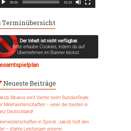
00:00
01:53
Terminübersicht
Der Inhalt ist nicht verfügbar.
Bitte erlaube Cookies, indem du auf
Übernehmen im Banner klickst.
esamtspielplan
Neueste Beiträge
akob Albarus wird Vierter beim Bundesfinale
r Minimeisterschaften – einer der besten in
anz Deutschland!
inimeisterschaften in Spöck: Jakob holt den
tel – starke Leistungen unserer