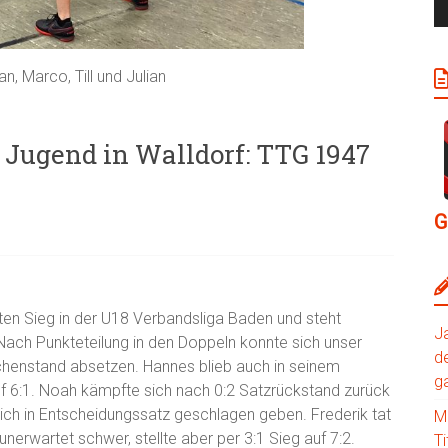
an, Marco, Till und Julian
 Jugend in Walldorf: TTG 1947
G
tten Sieg in der U18 Verbandsliga Baden und steht
J
 Nach Punkteteilung in den Doppeln konnte sich unser
de
schenstand absetzen. Hannes blieb auch in seinem
g
uf 6:1. Noah kämpfte sich nach 0:2 Satzrückstand zurück
lich in Entscheidungssatz geschlagen geben. Frederik tat
M
nerwartet schwer, stellte aber per 3:1 Sieg auf 7:2.
Ti