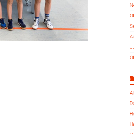
N
O
S
A
J
O
A
D
H
H