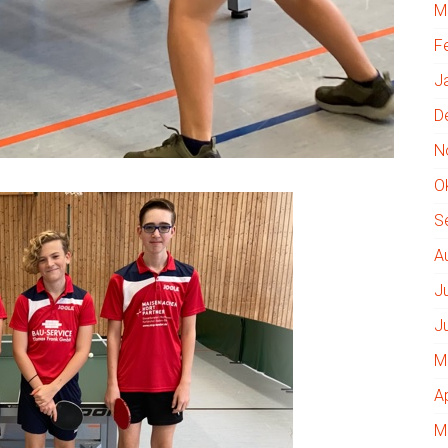
M
F
J
D
N
O
S
A
J
J
M
A
M