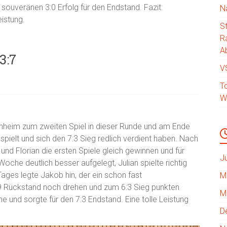
souveränen 3:0 Erfolg für den Endstand. Fazit:
N
istung.
S
R
Ab
3:7
V
T
W
hheim zum zweiten Spiel in dieser Runde und am Ende
gespielt und sich den 7:3 Sieg redlich verdient haben. Nach
und Florian die ersten Spiele gleich gewinnen und für
J
Woche deutlich besser aufgelegt, Julian spielte richtig
Tages legte Jakob hin, der ein schon fast
M
9 Rückstand noch drehen und zum 6:3 Sieg punkten
M
he und sorgte für den 7:3 Endstand. Eine tolle Leistung
D