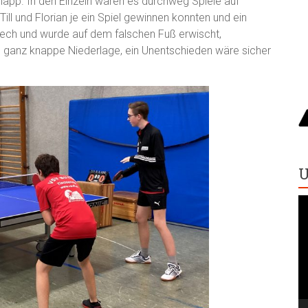
 knapp. In den Einzeln waren es durchweg Spiele auf
ill und Florian je ein Spiel gewinnen konnten und ein
Pech und wurde auf dem falschen Fuß erwischt,
 ganz knappe Niederlage, ein Unentschieden wäre sicher
U
V
Pl