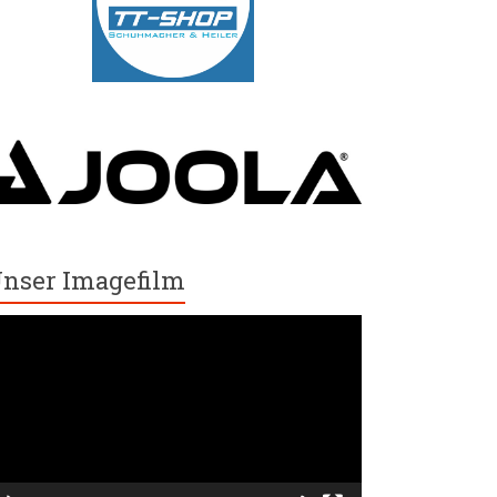
nser Imagefilm
ideo-
ayer