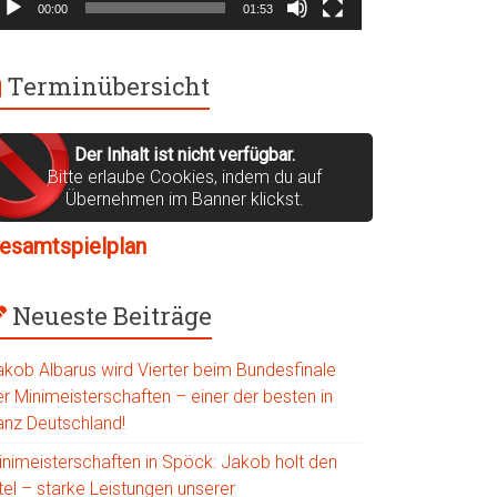
00:00
01:53
Terminübersicht
Der Inhalt ist nicht verfügbar.
Bitte erlaube Cookies, indem du auf
Übernehmen im Banner klickst.
esamtspielplan
Neueste Beiträge
akob Albarus wird Vierter beim Bundesfinale
r Minimeisterschaften – einer der besten in
anz Deutschland!
inimeisterschaften in Spöck: Jakob holt den
tel – starke Leistungen unserer