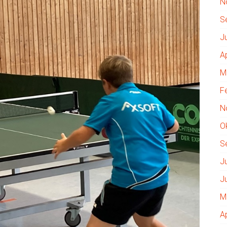
N
S
J
A
M
F
N
O
S
J
J
M
A