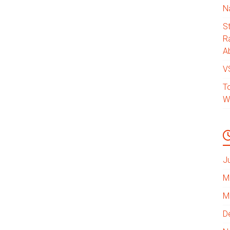
N
S
R
Ab
V
T
W
J
M
M
D