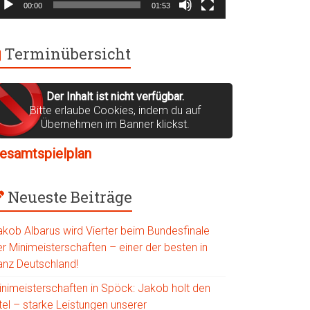
00:00
01:53
Terminübersicht
Der Inhalt ist nicht verfügbar.
Bitte erlaube Cookies, indem du auf
Übernehmen im Banner klickst.
esamtspielplan
Neueste Beiträge
akob Albarus wird Vierter beim Bundesfinale
r Minimeisterschaften – einer der besten in
anz Deutschland!
inimeisterschaften in Spöck: Jakob holt den
tel – starke Leistungen unserer