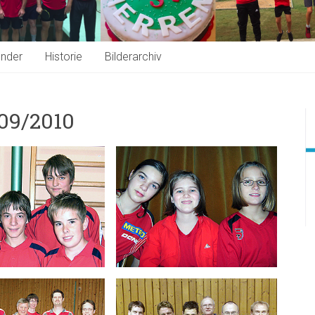
ender
Historie
Bilderarchiv
009/2010