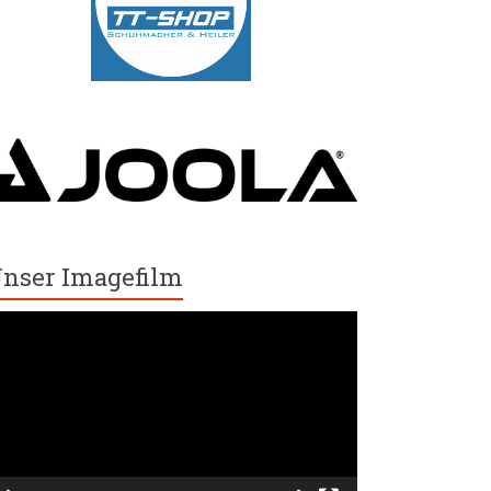
nser Imagefilm
ideo-
ayer