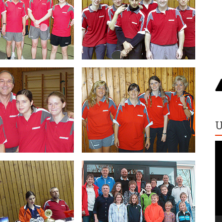
U
V
Pl