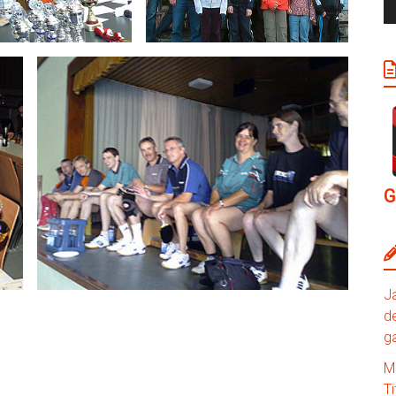
G
J
de
g
M
Ti