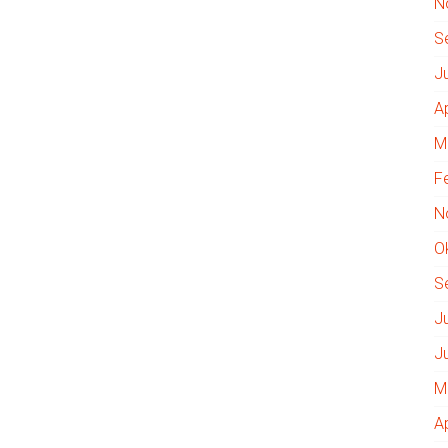
N
S
J
A
M
F
N
O
S
J
J
M
A